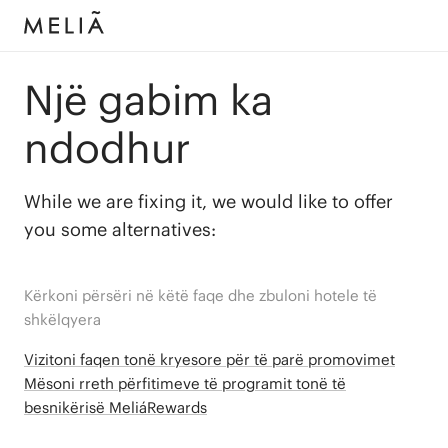
Një gabim ka
ndodhur
While we are fixing it, we would like to offer
you some alternatives:
Kërkoni përsëri në këtë faqe dhe zbuloni hotele të
shkëlqyera
Vizitoni faqen tonë kryesore për të parë promovimet
Mësoni rreth përfitimeve të programit tonë të
besnikërisë MeliáRewards