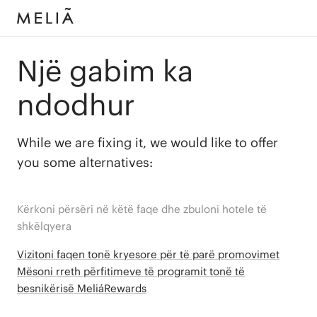
Një gabim ka
ndodhur
While we are fixing it, we would like to offer
you some alternatives:
Kërkoni përsëri në këtë faqe dhe zbuloni hotele të
shkëlqyera
Vizitoni faqen tonë kryesore për të parë promovimet
Mësoni rreth përfitimeve të programit tonë të
besnikërisë MeliáRewards