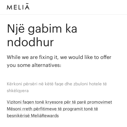
Një gabim ka
ndodhur
While we are fixing it, we would like to offer
you some alternatives:
Kërkoni përsëri në këtë faqe dhe zbuloni hotele të
shkëlqyera
Vizitoni faqen tonë kryesore për të parë promovimet
Mësoni rreth përfitimeve të programit tonë të
besnikërisë MeliáRewards