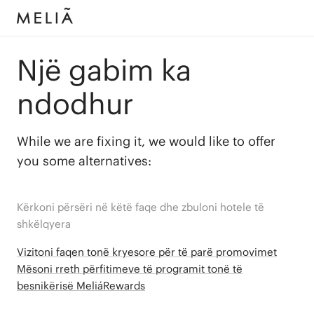
Një gabim ka
ndodhur
While we are fixing it, we would like to offer
you some alternatives:
Kërkoni përsëri në këtë faqe dhe zbuloni hotele të
shkëlqyera
Vizitoni faqen tonë kryesore për të parë promovimet
Mësoni rreth përfitimeve të programit tonë të
besnikërisë MeliáRewards