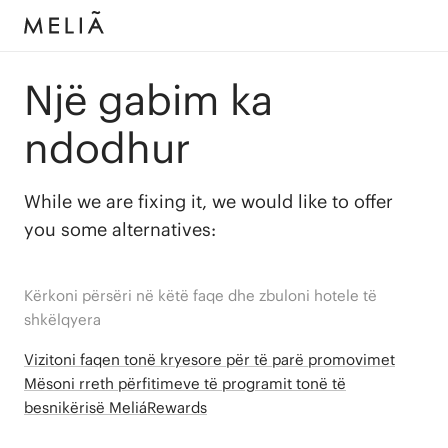
Një gabim ka
ndodhur
While we are fixing it, we would like to offer
you some alternatives:
Kërkoni përsëri në këtë faqe dhe zbuloni hotele të
shkëlqyera
Vizitoni faqen tonë kryesore për të parë promovimet
Mësoni rreth përfitimeve të programit tonë të
besnikërisë MeliáRewards