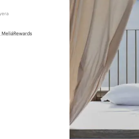
yera
së MeliáRewards