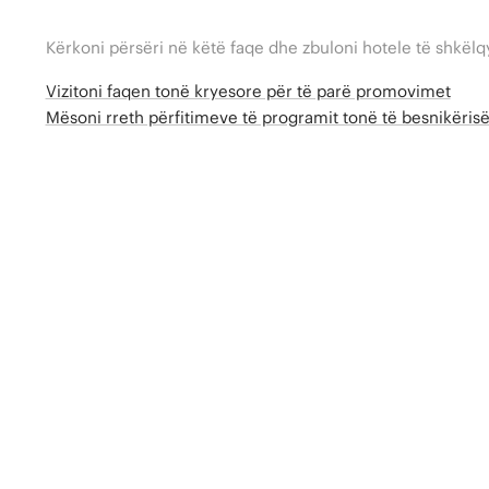
Kërkoni përsëri në këtë faqe dhe zbuloni hotele të shkëlq
Vizitoni faqen tonë kryesore për të parë promovimet
Mësoni rreth përfitimeve të programit tonë të besnikëri