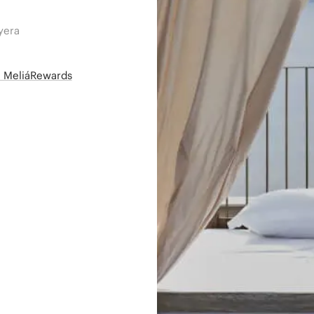
yera
së MeliáRewards