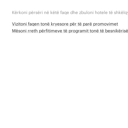
Kërkoni përsëri në këtë faqe dhe zbuloni hotele të shkëlq
Vizitoni faqen tonë kryesore për të parë promovimet
Mësoni rreth përfitimeve të programit tonë të besnikëri