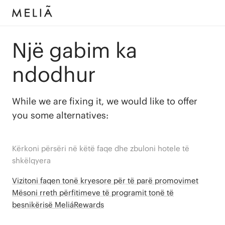
Një gabim ka
ndodhur
While we are fixing it, we would like to offer
you some alternatives:
Kërkoni përsëri në këtë faqe dhe zbuloni hotele të
shkëlqyera
Vizitoni faqen tonë kryesore për të parë promovimet
Mësoni rreth përfitimeve të programit tonë të
besnikërisë MeliáRewards