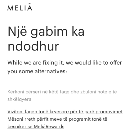
Një gabim ka
ndodhur
While we are fixing it, we would like to offer
you some alternatives:
Kërkoni përsëri në këtë faqe dhe zbuloni hotele të
shkëlqyera
Vizitoni faqen tonë kryesore për të parë promovimet
Mësoni rreth përfitimeve të programit tonë të
besnikërisë MeliáRewards