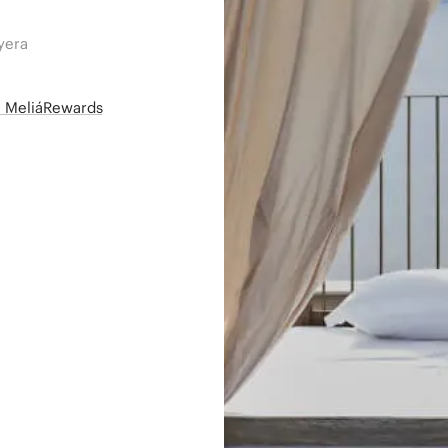
yera
së MeliáRewards