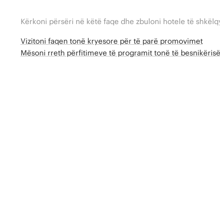
Kërkoni përsëri në këtë faqe dhe zbuloni hotele të shkëlq
Vizitoni faqen tonë kryesore për të parë promovimet
Mësoni rreth përfitimeve të programit tonë të besnikëri