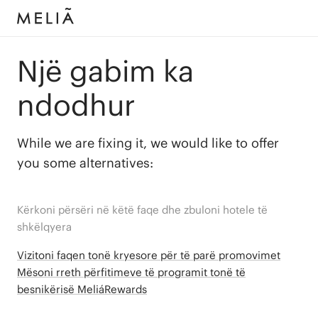
Një gabim ka
ndodhur
While we are fixing it, we would like to offer
you some alternatives:
Kërkoni përsëri në këtë faqe dhe zbuloni hotele të
shkëlqyera
Vizitoni faqen tonë kryesore për të parë promovimet
Mësoni rreth përfitimeve të programit tonë të
besnikërisë MeliáRewards