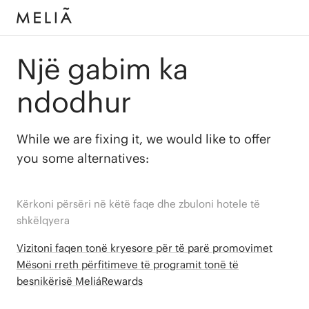
Një gabim ka
ndodhur
While we are fixing it, we would like to offer
you some alternatives:
Kërkoni përsëri në këtë faqe dhe zbuloni hotele të
shkëlqyera
Vizitoni faqen tonë kryesore për të parë promovimet
Mësoni rreth përfitimeve të programit tonë të
besnikërisë MeliáRewards