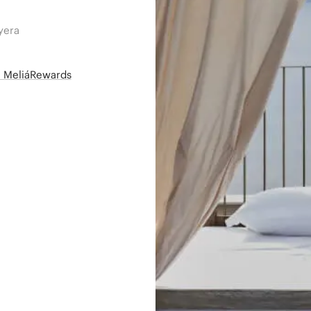
yera
së MeliáRewards