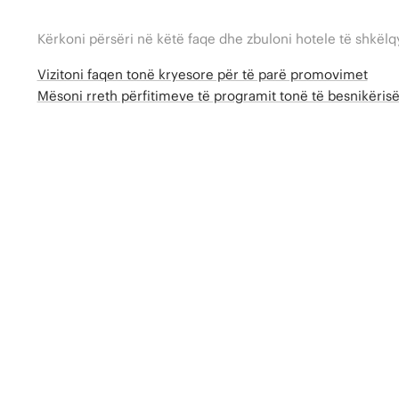
Kërkoni përsëri në këtë faqe dhe zbuloni hotele të shkëlq
Vizitoni faqen tonë kryesore për të parë promovimet
Mësoni rreth përfitimeve të programit tonë të besnikëri