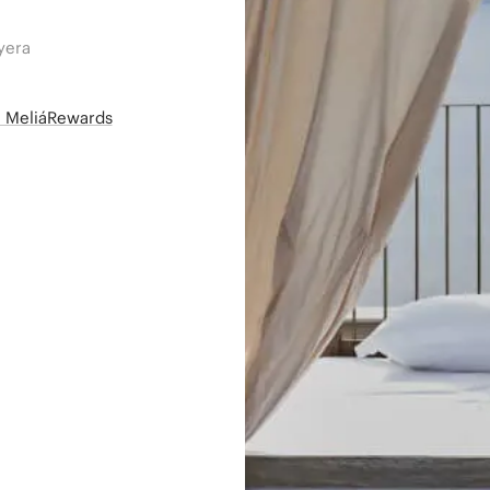
yera
së MeliáRewards