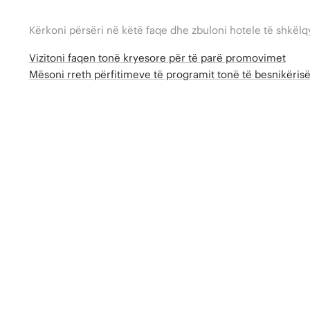
Kërkoni përsëri në këtë faqe dhe zbuloni hotele të shkëlq
Vizitoni faqen tonë kryesore për të parë promovimet
Mësoni rreth përfitimeve të programit tonë të besnikëri