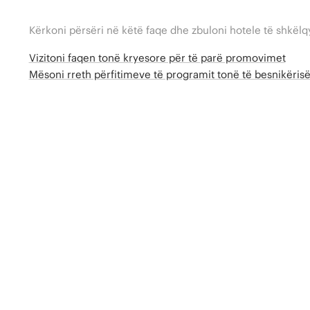
Kërkoni përsëri në këtë faqe dhe zbuloni hotele të shkëlq
Vizitoni faqen tonë kryesore për të parë promovimet
Mësoni rreth përfitimeve të programit tonë të besnikëri