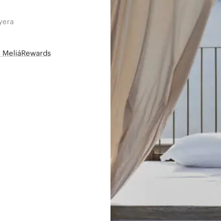
yera
së MeliáRewards