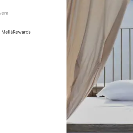
yera
së MeliáRewards