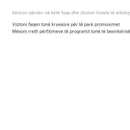
Kërkoni përsëri në këtë faqe dhe zbuloni hotele të shkëlq
Vizitoni faqen tonë kryesore për të parë promovimet
Mësoni rreth përfitimeve të programit tonë të besnikëri