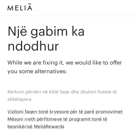
Një gabim ka
ndodhur
While we are fixing it, we would like to offer
you some alternatives:
Kërkoni përsëri në këtë faqe dhe zbuloni hotele të
shkëlqyera
Vizitoni faqen tonë kryesore për të parë promovimet
Mësoni rreth përfitimeve të programit tonë të
besnikërisë MeliáRewards