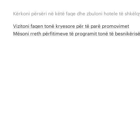
Kërkoni përsëri në këtë faqe dhe zbuloni hotele të shkëlq
Vizitoni faqen tonë kryesore për të parë promovimet
Mësoni rreth përfitimeve të programit tonë të besnikëri