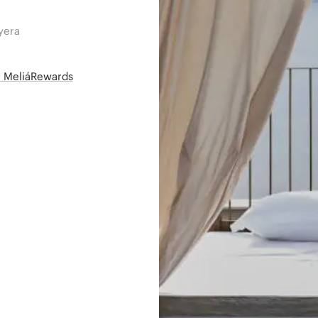
yera
së MeliáRewards