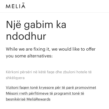
Një gabim ka
ndodhur
While we are fixing it, we would like to offer
you some alternatives:
Kërkoni përsëri në këtë faqe dhe zbuloni hotele të
shkëlqyera
Vizitoni faqen tonë kryesore për të parë promovimet
Mësoni rreth përfitimeve të programit tonë të
besnikërisë MeliáRewards