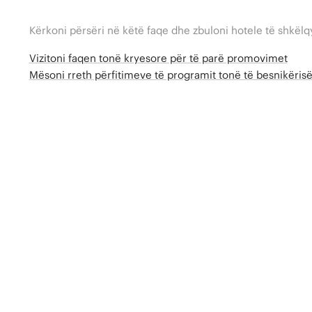
Kërkoni përsëri në këtë faqe dhe zbuloni hotele të shkëlq
Vizitoni faqen tonë kryesore për të parë promovimet
Mësoni rreth përfitimeve të programit tonë të besnikëri