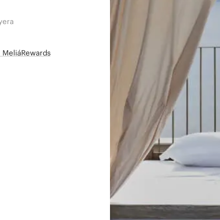
yera
së MeliáRewards