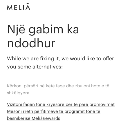
Një gabim ka
ndodhur
While we are fixing it, we would like to offer
you some alternatives:
Kërkoni përsëri në këtë faqe dhe zbuloni hotele të
shkëlqyera
Vizitoni faqen tonë kryesore për të parë promovimet
Mësoni rreth përfitimeve të programit tonë të
besnikërisë MeliáRewards