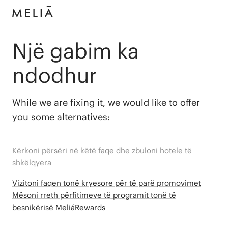
Një gabim ka
ndodhur
While we are fixing it, we would like to offer
you some alternatives:
Kërkoni përsëri në këtë faqe dhe zbuloni hotele të
shkëlqyera
Vizitoni faqen tonë kryesore për të parë promovimet
Mësoni rreth përfitimeve të programit tonë të
besnikërisë MeliáRewards