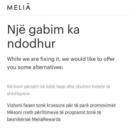
Një gabim ka
ndodhur
While we are fixing it, we would like to offer
you some alternatives:
Kërkoni përsëri në këtë faqe dhe zbuloni hotele të
shkëlqyera
Vizitoni faqen tonë kryesore për të parë promovimet
Mësoni rreth përfitimeve të programit tonë të
besnikërisë MeliáRewards