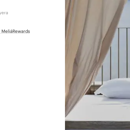
yera
së MeliáRewards