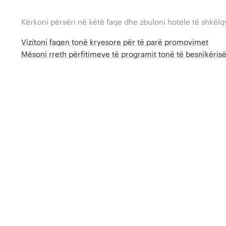
Kërkoni përsëri në këtë faqe dhe zbuloni hotele të shkëlq
Vizitoni faqen tonë kryesore për të parë promovimet
Mësoni rreth përfitimeve të programit tonë të besnikëri