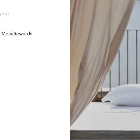
yera
së MeliáRewards