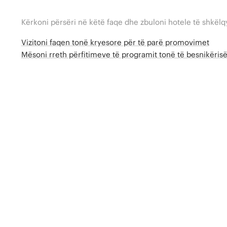
Kërkoni përsëri në këtë faqe dhe zbuloni hotele të shkëlq
Vizitoni faqen tonë kryesore për të parë promovimet
Mësoni rreth përfitimeve të programit tonë të besnikëri