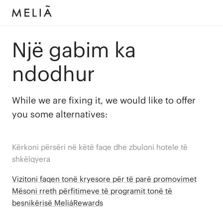
Një gabim ka
ndodhur
While we are fixing it, we would like to offer
you some alternatives:
Kërkoni përsëri në këtë faqe dhe zbuloni hotele të
shkëlqyera
Vizitoni faqen tonë kryesore për të parë promovimet
Mësoni rreth përfitimeve të programit tonë të
besnikërisë MeliáRewards