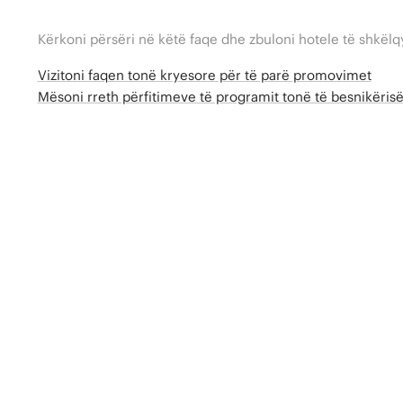
Kërkoni përsëri në këtë faqe dhe zbuloni hotele të shkëlq
Vizitoni faqen tonë kryesore për të parë promovimet
Mësoni rreth përfitimeve të programit tonë të besnikëri