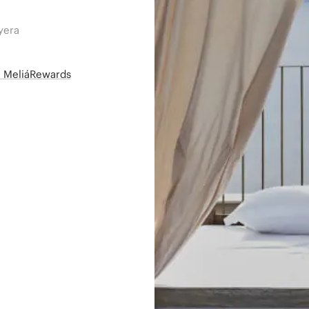
yera
së MeliáRewards