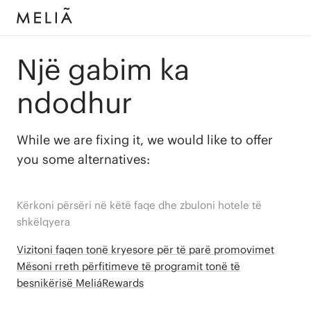
Një gabim ka
ndodhur
While we are fixing it, we would like to offer
you some alternatives:
Kërkoni përsëri në këtë faqe dhe zbuloni hotele të
shkëlqyera
Vizitoni faqen tonë kryesore për të parë promovimet
Mësoni rreth përfitimeve të programit tonë të
besnikërisë MeliáRewards