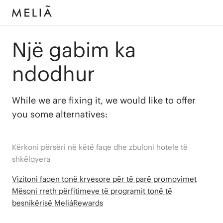
Një gabim ka
ndodhur
While we are fixing it, we would like to offer
you some alternatives:
Kërkoni përsëri në këtë faqe dhe zbuloni hotele të
shkëlqyera
Vizitoni faqen tonë kryesore për të parë promovimet
Mësoni rreth përfitimeve të programit tonë të
besnikërisë MeliáRewards