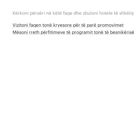
Kërkoni përsëri në këtë faqe dhe zbuloni hotele të shkëlq
Vizitoni faqen tonë kryesore për të parë promovimet
Mësoni rreth përfitimeve të programit tonë të besnikëri