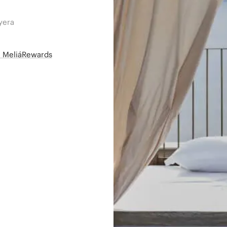
yera
së MeliáRewards