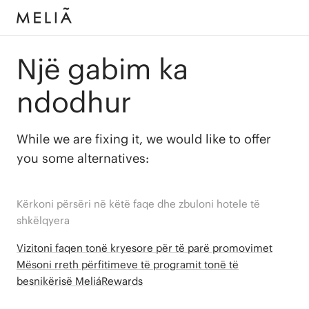
Një gabim ka
ndodhur
While we are fixing it, we would like to offer
you some alternatives:
Kërkoni përsëri në këtë faqe dhe zbuloni hotele të
shkëlqyera
Vizitoni faqen tonë kryesore për të parë promovimet
Mësoni rreth përfitimeve të programit tonë të
besnikërisë MeliáRewards