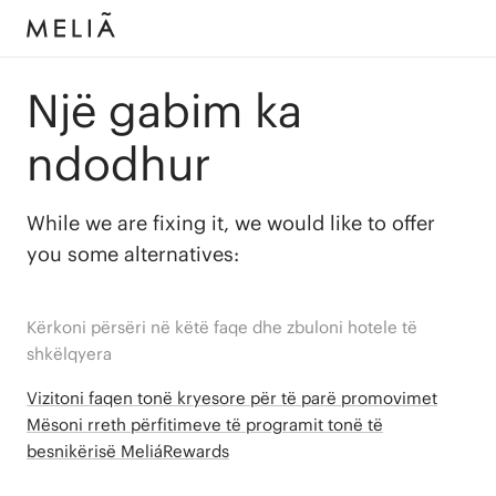
Një gabim ka
ndodhur
While we are fixing it, we would like to offer
you some alternatives:
Kërkoni përsëri në këtë faqe dhe zbuloni hotele të
shkëlqyera
Vizitoni faqen tonë kryesore për të parë promovimet
Mësoni rreth përfitimeve të programit tonë të
besnikërisë MeliáRewards