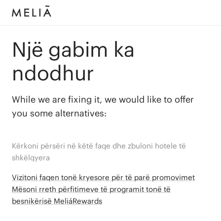
Një gabim ka
ndodhur
While we are fixing it, we would like to offer
you some alternatives:
Kërkoni përsëri në këtë faqe dhe zbuloni hotele të
shkëlqyera
Vizitoni faqen tonë kryesore për të parë promovimet
Mësoni rreth përfitimeve të programit tonë të
besnikërisë MeliáRewards