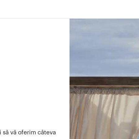
i să vă oferim câteva