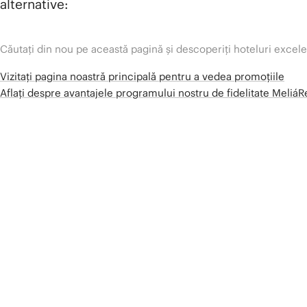
alternative:
Căutați din nou pe această pagină și descoperiți hoteluri excel
Vizitați pagina noastră principală pentru a vedea promoțiile
Aflați despre avantajele programului nostru de fidelitate Meliá