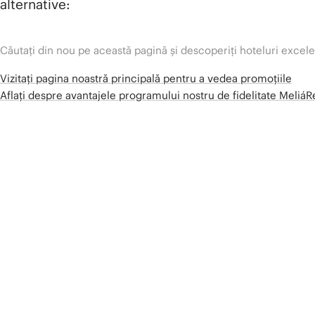
alternative:
Căutați din nou pe această pagină și descoperiți hoteluri excel
Vizitați pagina noastră principală pentru a vedea promoțiile
Aflați despre avantajele programului nostru de fidelitate Meliá