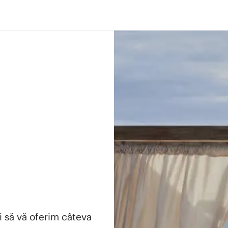
i să vă oferim câteva