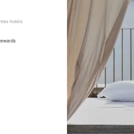
tes hotéis
Rewards