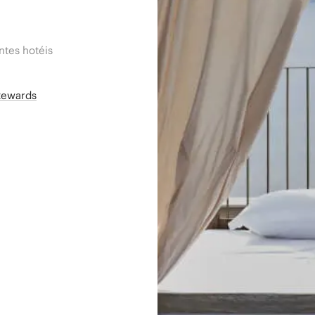
tes hotéis
Rewards