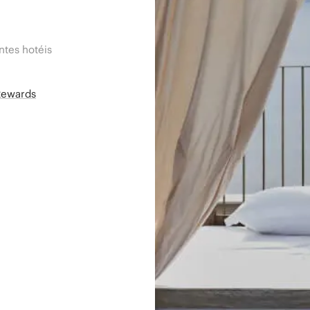
tes hotéis
Rewards