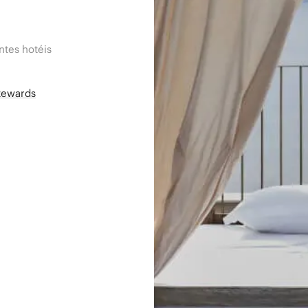
tes hotéis
Rewards