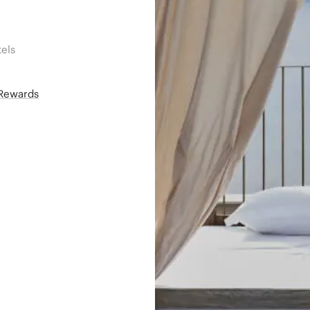
els
áRewards