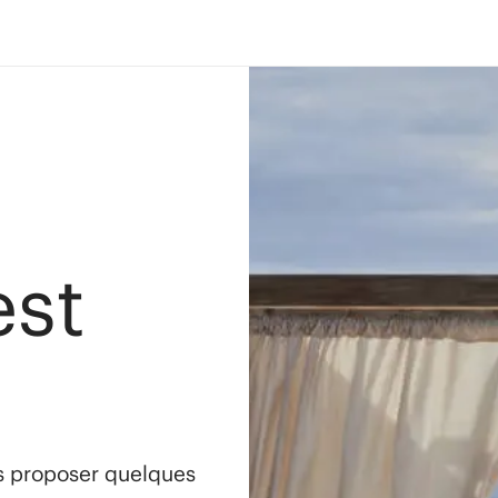
est
s proposer quelques