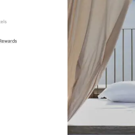
els
áRewards