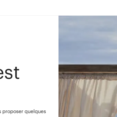
est
s proposer quelques