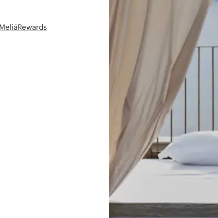
t MeliáRewards