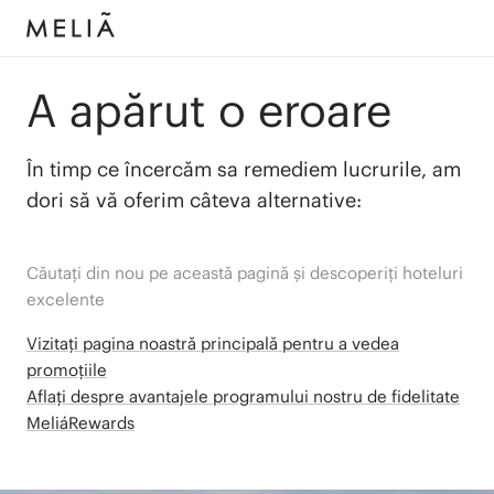
A apărut o eroare
În timp ce încercăm sa remediem lucrurile, am
dori să vă oferim câteva alternative:
Căutați din nou pe această pagină și descoperiți hoteluri
excelente
Vizitați pagina noastră principală pentru a vedea
promoțiile
Aflați despre avantajele programului nostru de fidelitate
MeliáRewards