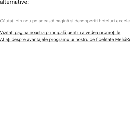
alternative:
Căutați din nou pe această pagină și descoperiți hoteluri excel
Vizitați pagina noastră principală pentru a vedea promoțiile
Aflați despre avantajele programului nostru de fidelitate Meliá