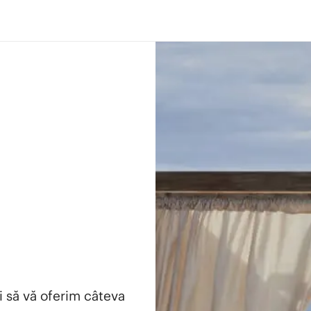
i să vă oferim câteva