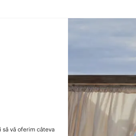
i să vă oferim câteva