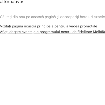
alternative:
Căutați din nou pe această pagină și descoperiți hoteluri excel
Vizitați pagina noastră principală pentru a vedea promoțiile
Aflați despre avantajele programului nostru de fidelitate Meliá