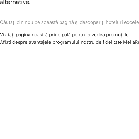
alternative:
Căutați din nou pe această pagină și descoperiți hoteluri excel
Vizitați pagina noastră principală pentru a vedea promoțiile
Aflați despre avantajele programului nostru de fidelitate Meliá