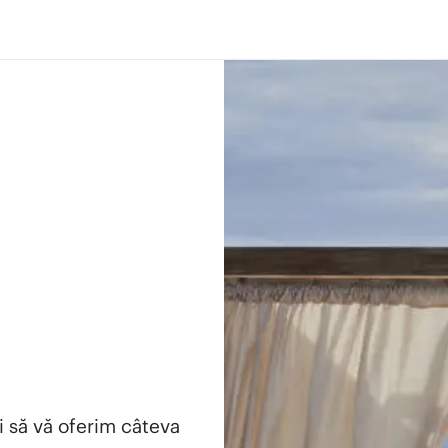
i să vă oferim câteva