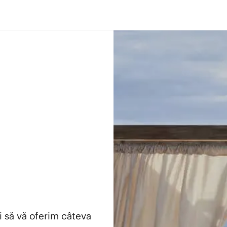
i să vă oferim câteva