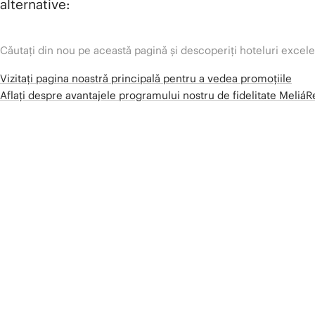
alternative:
Căutați din nou pe această pagină și descoperiți hoteluri excel
Vizitați pagina noastră principală pentru a vedea promoțiile
Aflați despre avantajele programului nostru de fidelitate Meliá