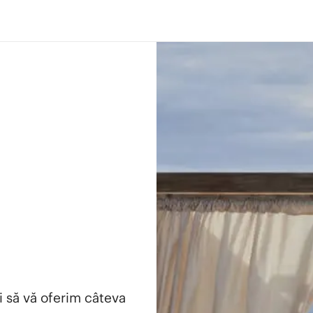
i să vă oferim câteva