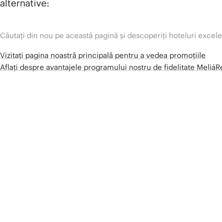
alternative:
Căutați din nou pe această pagină și descoperiți hoteluri excel
Vizitați pagina noastră principală pentru a vedea promoțiile
Aflați despre avantajele programului nostru de fidelitate Meliá