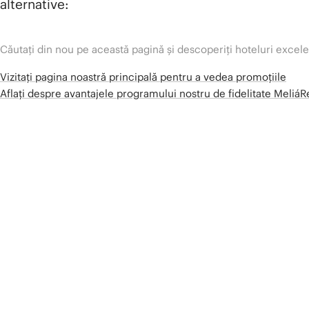
alternative:
Căutați din nou pe această pagină și descoperiți hoteluri excel
Vizitați pagina noastră principală pentru a vedea promoțiile
Aflați despre avantajele programului nostru de fidelitate Meliá