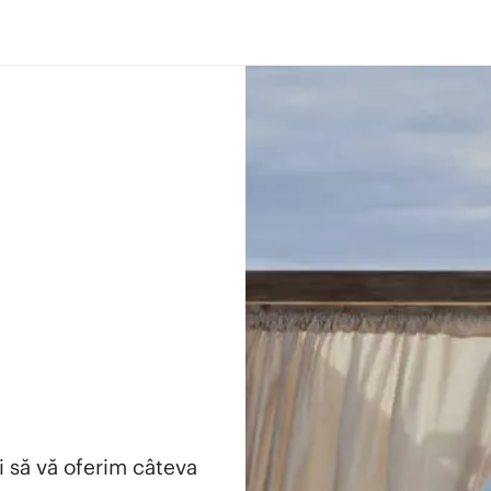
i să vă oferim câteva