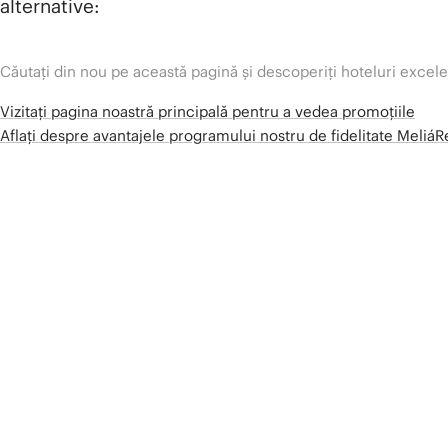
alternative:
Căutați din nou pe această pagină și descoperiți hoteluri excel
Vizitați pagina noastră principală pentru a vedea promoțiile
Aflați despre avantajele programului nostru de fidelitate Meliá