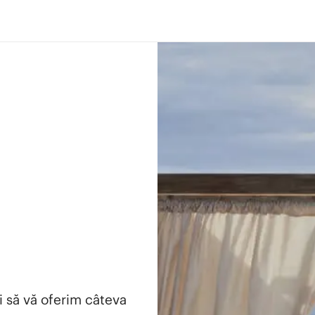
i să vă oferim câteva